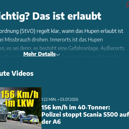
ichtig? Das ist erlaubt
rdnung (StVO) regelt klar, wann das Hupen erlaubt ist
ei Missbrauch drohen. Innerorts ist das Hupen
n, es sei denn, es besteht eine Gefahrenlage. Außerorts
Mehr Details
auch nutzen, um das Überholen eines vorausfahrendes
en. Doch Vorsicht: Wer den Vorausfahrenden durch
ute Videos
t eine Anzeige. Eine legale Hupe muss einen
und Frequenz haben und darf nicht lauter als 105 Dezibel
efekte Hupen können eine Strafe von 15 Euro nach sich
ltem Missbrauch droht sogar eine medizinisch-
1:22 MIN. • 03.07.2026
156 km/h im 40‑Tonner:
rsuchung (MPU).
Polizei stoppt Scania S500 auf
der A6