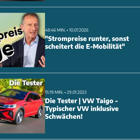
48:46 MIN. • 10.07.2026
"Strompreise runter, sonst
scheitert die E-Mobilität"
15:19 MIN. • 29.01.2023
Die Tester | VW Taigo -
Typischer VW inklusive
Schwächen!