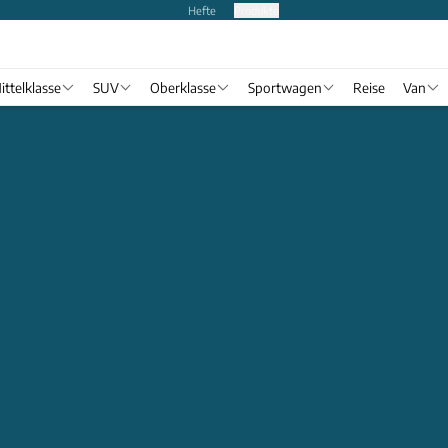
Hefte
Produkte
ittelklasse
SUV
Oberklasse
Sportwagen
Reise
Van