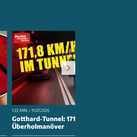
1:22 MIN. • 11.07.2026
Gotthard‑Tunnel: 171,8 km/h & 21
Überholmanöver