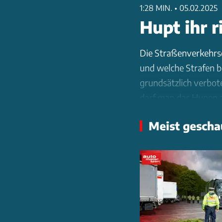
1:28 MIN.
•
05.02.2025
Hupt ihr r
Die Straßenverkehrso
und welche Strafen b
grundsätzlich verbote
darf man das Hupen 
Fahrzeug anzukündig
Meist gescha
Hupen nötigt, riskier
gleichbleibenden Ton 
sein. Illegale oder d
ziehen. Bei wiederho
psychologische Unte