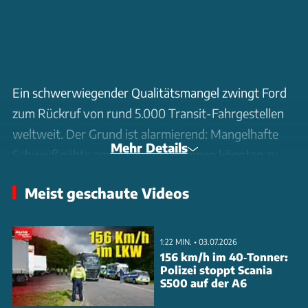
Ein schwerwiegender Qualitätsmangel zwingt Ford
zum Rückruf von rund 5.000 Transit-Fahrgestellen
weltweit. Der Grund ist alarmierend: Mangelhafte
Mehr Details
Schweißnähte am tragenden Rahmen könnten zu
massiven Sicherheitsrisiken führen. Betroffen sind
Meist geschaute Videos
ausschließlich Skelett-Chassis des 2024er Modells,
die zwischen Oktober 2023 und Februar 2024 im
türkischen Werk produziert wurden.
1:22 MIN. • 03.07.2026
156 km/h im 40‑Tonner:
Polizei stoppt Scania
Besonders brisant: Die fehlerhaften
S500 auf der A6
Schweißverbindungen am Stahlrahmen - dem