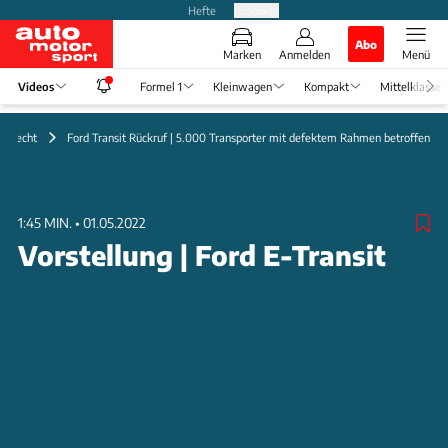
Hefte
Produkte
Abo
Marken
Anmelden
Menü
Videos
Formel 1
Kleinwagen
Kompakt
Mittelklasse
& Recht
Ford Transit Rückruf | 5.000 Transporter mit defektem Rahmen betroffen
1:45 MIN.
•
01.05.2022
Vorstellung | Ford E-Transit