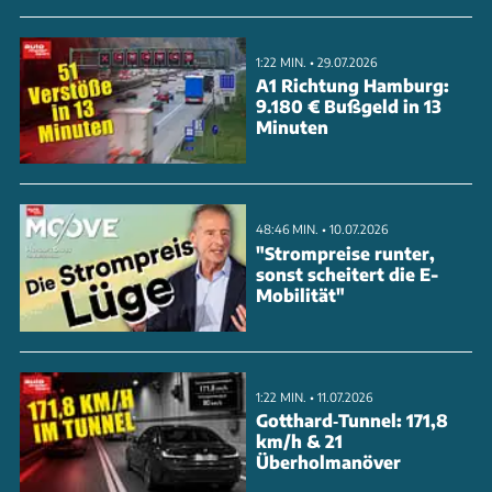
buchstäblichen Rückgrat des Transporters - lassen
sich in den Werkstätten nicht reparieren. Im
1:22 MIN. • 29.07.2026
schlimmsten Fall droht die komplette
A1 Richtung Hamburg:
9.180 € Bußgeld in 13
Außerbetriebnahme der betroffenen Fahrzeuge. In
Minuten
Deutschland müssen etwa 1.000 Transit-Besitzer
mit der Rückrufaktion rechnen.
48:46 MIN. • 10.07.2026
ANZEIGE
"Strompreise runter,
sonst scheitert die E-
Mobilität"
1:22 MIN. • 11.07.2026
Gotthard‑Tunnel: 171,8
km/h & 21
Überholmanöver