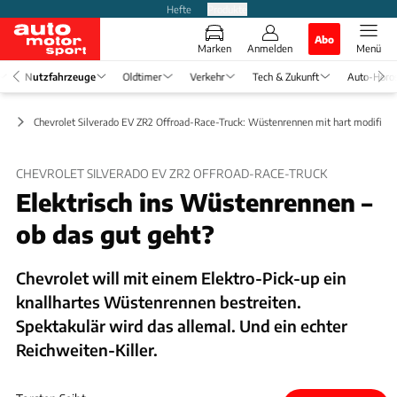
Hefte
Produkte
Abo
Marken
Anmelden
Menü
Nutzfahrzeuge
Oldtimer
Verkehr
Tech & Zukunft
Auto-Horo
to
Chevrolet Silverado EV ZR2 Offroad-Race-Truck: Wüstenrennen mit hart modifizie
CHEVROLET SILVERADO EV ZR2 OFFROAD-RACE-TRUCK
Elektrisch ins Wüstenrennen –
ob das gut geht?
Chevrolet will mit einem Elektro-Pick-up ein
knallhartes Wüstenrennen bestreiten.
Spektakulär wird das allemal. Und ein echter
Reichweiten-Killer.