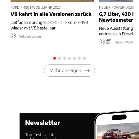
FORD F-150 MODELLJAHR 2027
NEUER POWER-DIESEL 
V8 kehrt in alle Versionen zurück
6,7 Liter, 430 PS
Newtonmeter
Leitfaden durchgesickert - alle Ford F-150
wieder mit V8 bestellbar.
Neue Ausstattungen,
erstmals ein Diesel 
Nutzfahrzeuge
Neuvorstellung
Mehr anzeigen
Newsletter
Top-Tests, echte