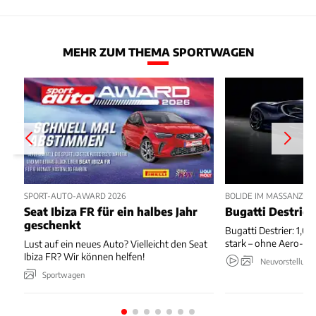
MEHR ZUM THEMA SPORTWAGEN
SPORT-AUTO-AWARD 2026
BOLIDE IM MASSANZUG
Seat Ibiza FR für ein halbes Jahr
Bugatti Destrier
geschenkt
Bugatti Destrier: 1,0
stark – ohne Aero-An
Lust auf ein neues Auto? Vielleicht den Seat
Ibiza FR? Wir können helfen!
Neuvorstellung
Sportwagen