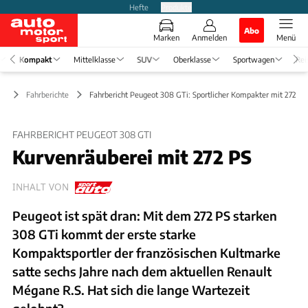
Hefte
Produkte
Abo
Marken
Anmelden
Menü
Kompakt
Mittelklasse
SUV
Oberklasse
Sportwagen
Rei
kt
Fahrberichte
Fahrbericht Peugeot 308 GTi: Sportlicher Kompakter mit 272 PS
FAHRBERICHT PEUGEOT 308 GTI
Kurvenräuberei mit 272 PS
INHALT VON
Peugeot ist spät dran: Mit dem 272 PS starken
308 GTi kommt der erste starke
Kompaktsportler der französischen Kultmarke
satte sechs Jahre nach dem aktuellen Renault
Mégane R.S. Hat sich die lange Wartezeit