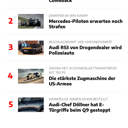
Comeback
DÄMPFER IM WM-KAMPF
2
Mercedes-Piloten erwarten noch
Strafen
BESCHLAGNAHMT UND UMFUNKTIONIERT
3
Audi RS3 von Drogendealer wird
Polizeiauto
OSKOSH HET A1 SCHWERLASTTRANSPORTER
MIT 700 PS
4
Die stärkste Zugmaschine der
US-Armee
WERKZEUGE WAREN SCHON BESTELLT
5
Audi-Chef Döllner hat E-
Türgriffe beim Q9 gestoppt