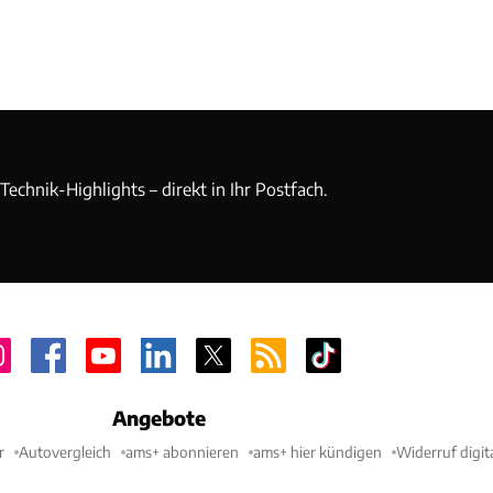
echnik-Highlights – direkt in Ihr Postfach.
Angebote
r
Autovergleich
ams+ abonnieren
ams+ hier kündigen
Widerruf digit