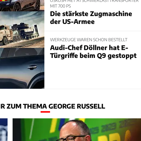
OSKOSH HET A1 SCHWERLASTTRANSPORTER
MIT 700 PS
Die stärkste Zugmaschine
der US-Armee
WERKZEUGE WAREN SCHON BESTELLT
Audi-Chef Döllner hat E-
Türgriffe beim Q9 gestoppt
R ZUM THEMA GEORGE RUSSELL