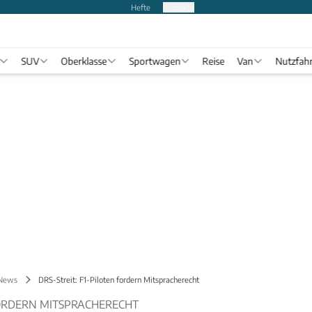
Hefte
Produkte
SUV
Oberklasse
Sportwagen
Reise
Van
Nutzfah
 News
DRS-Streit: F1-Piloten fordern Mitspracherecht
FORDERN MITSPRACHERECHT