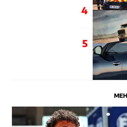
4
5
MEH