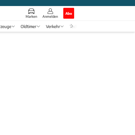
Abo
Marken
Anmelden
rzeuge
Oldtimer
Verkehr
Tech & Zukunft
Auto-Horosko