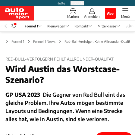
Hefte
Produkte
Abo
Marken
Anmelden
Menü
Formel 1
Kleinwagen
Kompakt
Mittelklasse
SUV
Formel 1
Formel 1 News
Red-Bull-Verfolger: Keine Allrounder-Qualität
RED-BULL-VERFOLGERN FEHLT ALLROUNDER-QUALITÄT
Wird Austin das Worstcase-
Szenario?
GP USA 2023
Die Gegner von Red Bull eint das
gleiche Problem. Ihre Autos mögen bestimmte
Layouts und Bedingungen. Wenn eine Strecke
alles hat, wie in Austin, sind sie verloren.