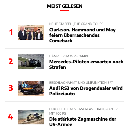
MEIST GELESEN
NEUE STAFFEL „THE GRAND TOUR“
Clarkson, Hammond und May
1
feiern überraschendes
Comeback
DÄMPFER IM WM-KAMPF
2
Mercedes-Piloten erwarten noch
Strafen
BESCHLAGNAHMT UND UMFUNKTIONIERT
3
Audi RS3 von Drogendealer wird
Polizeiauto
OSKOSH HET A1 SCHWERLASTTRANSPORTER
MIT 700 PS
4
Die stärkste Zugmaschine der
US-Armee