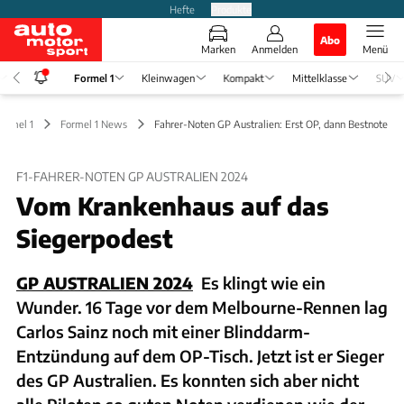
Hefte
Produkte
Abo
Marken
Anmelden
Menü
Formel 1
Kleinwagen
Kompakt
Mittelklasse
SUV
Formel 1
Formel 1 News
Fahrer-Noten GP Australien: Erst OP, dann Bestnote
F1-FAHRER-NOTEN GP AUSTRALIEN 2024
Vom Krankenhaus auf das
Siegerpodest
GP AUSTRALIEN 2024
Es klingt wie ein
Wunder. 16 Tage vor dem Melbourne-Rennen lag
Carlos Sainz noch mit einer Blinddarm-
Entzündung auf dem OP-Tisch. Jetzt ist er Sieger
des GP Australien. Es konnten sich aber nicht