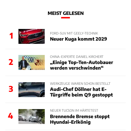
MEIST GELESEN
1
FORD-SUV MIT GEELY-TECHNIK
Neuer Kuga kommt 2029
CHINA-EXPERTE DANIEL KIRCHERT
2
„Einige Top-Ten-Autobauer
werden verschwinden“
WERKZEUGE WAREN SCHON BESTELLT
3
Audi-Chef Döllner hat E-
Türgriffe beim Q9 gestoppt
NEUER TUCSON IM HÄRTETEST
4
Brennende Bremse stoppt
Hyundai-Erlkönig