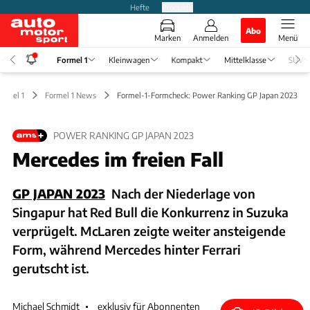
Hefte
Produkte
Abo
Marken
Anmelden
Menü
Formel 1
Kleinwagen
Kompakt
Mittelklasse
SUV
ormel 1
Formel 1 News
Formel-1-Formcheck: Power Ranking GP Japan 2023
POWER RANKING GP JAPAN 2023
Mercedes im freien Fall
GP JAPAN 2023
Nach der Niederlage von
Singapur hat Red Bull die Konkurrenz in Suzuka
verprügelt. McLaren zeigte weiter ansteigende
Form, während Mercedes hinter Ferrari
gerutscht ist.
Michael Schmidt
exklusiv für Abonnenten