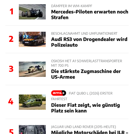
DÄMPFER IM WM-KAMPF
1
Mercedes-Piloten erwarten noch
Strafen
BESCHLAGNAHMT UND UMFUNKTIONIERT
2
Audi RS3 von Drogendealer wird
Polizeiauto
OSKOSH HET A1 SCHWERLASTTRANSPORTER
MIT 700 PS
3
Die stärkste Zugmaschine der
US-Armee
FIAT QUBO L (2026) ERSTER
4
FAHRTEST
Dieser Fiat zeigt, wie günstig
Platz sein kann
JAGUAR UND LAND ROVER (2015–HEUTE)
5
Mögliche Motorschäden bei JLR –