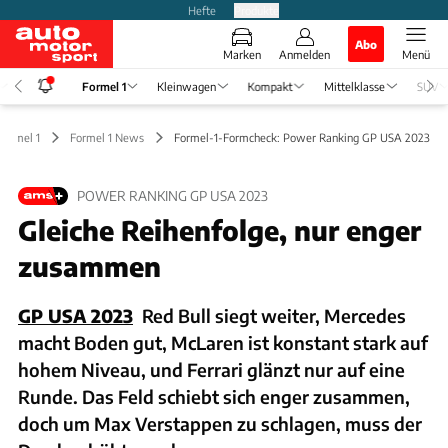
Hefte
Produkte
Abo
Marken
Anmelden
Menü
Formel 1
Kleinwagen
Kompakt
Mittelklasse
SUV
Formel 1
Formel 1 News
Formel-1-Formcheck: Power Ranking GP USA 2023
POWER RANKING GP USA 2023
Gleiche Reihenfolge, nur enger
zusammen
GP USA 2023
Red Bull siegt weiter, Mercedes
macht Boden gut, McLaren ist konstant stark auf
hohem Niveau, und Ferrari glänzt nur auf eine
Runde. Das Feld schiebt sich enger zusammen,
doch um Max Verstappen zu schlagen, muss der