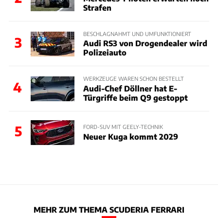
Strafen
BESCHLAGNAHMT UND UMFUNKTIONIERT
3
Audi RS3 von Drogendealer wird
Polizeiauto
WERKZEUGE WAREN SCHON BESTELLT
4
Audi-Chef Döllner hat E-
Türgriffe beim Q9 gestoppt
5
FORD-SUV MIT GEELY-TECHNIK
Neuer Kuga kommt 2029
MEHR ZUM THEMA SCUDERIA FERRARI