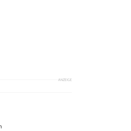
ANZEIGE
h
m