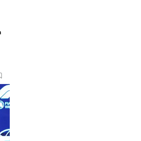
n
22 Bilder