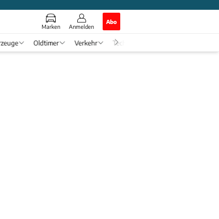
Abo
Marken
Anmelden
rzeuge
Oldtimer
Verkehr
Tech & Zukunft
Auto-Horosko