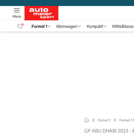
Menü
eos
Formel 1
Kleinwagen
Kompakt
Mittelklasse
Formel 1
Formel 1
GP ABU DHABI 2023 -