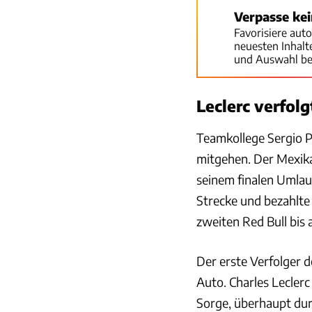
Verpasse ke
Favorisiere aut
neuesten Inhal
und Auswahl be
Leclerc verfol
Teamkollege Sergio P
mitgehen. Der Mexika
seinem finalen Umlauf
Strecke und bezahlte 
zweiten Red Bull bis
Der erste Verfolger d
Auto. Charles Leclerc
Sorge, überhaupt du