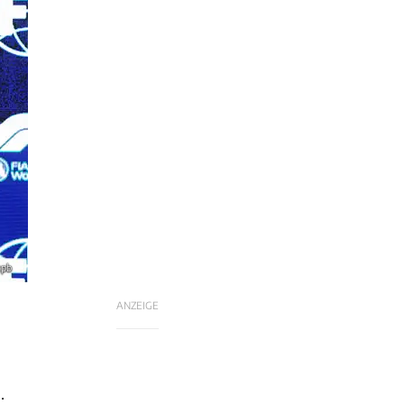
xpb
ANZEIGE
.