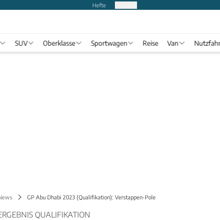
Hefte
Produkte
SUV
Oberklasse
Sportwagen
Reise
Van
Nutzfah
 News
GP Abu Dhabi 2023 (Qualifikation): Verstappen-Pole
 ERGEBNIS QUALIFIKATION