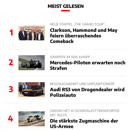
MEIST GELESEN
NEUE STAFFEL „THE GRAND TOUR“
Clarkson, Hammond und May
1
feiern überraschendes
Comeback
DÄMPFER IM WM-KAMPF
2
Mercedes-Piloten erwarten noch
Strafen
BESCHLAGNAHMT UND UMFUNKTIONIERT
3
Audi RS3 von Drogendealer wird
Polizeiauto
OSKOSH HET A1 SCHWERLASTTRANSPORTER
MIT 700 PS
4
Die stärkste Zugmaschine der
US-Armee