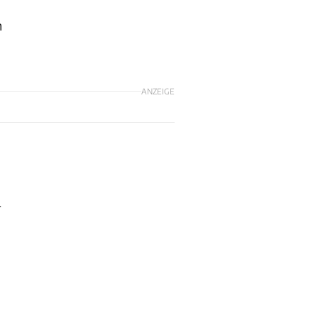
n
ANZEIGE
-