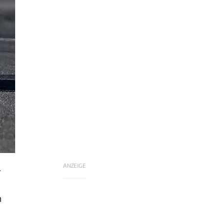
ANZEIGE
4
h