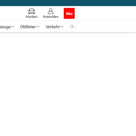
Abo
Marken
Anmelden
rzeuge
Oldtimer
Verkehr
Tech & Zukunft
Auto-Horosko