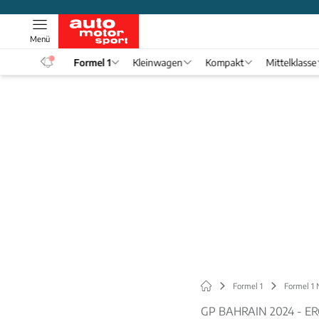
Menü
eos
Formel 1
Kleinwagen
Kompakt
Mittelklasse
Formel 1
Formel 1
GP BAHRAIN 2024 - ER