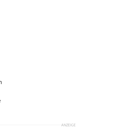
n
e
ANZEIGE