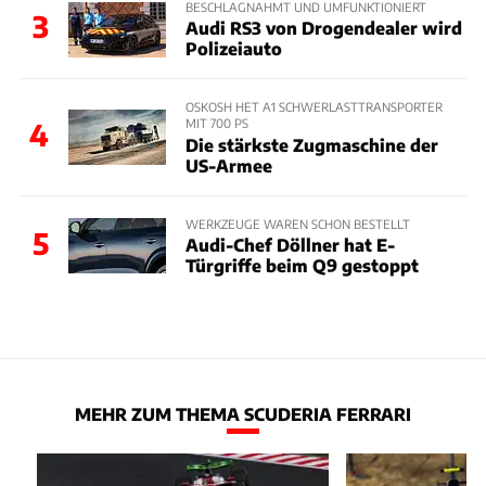
BESCHLAGNAHMT UND UMFUNKTIONIERT
3
Audi RS3 von Drogendealer wird
Polizeiauto
OSKOSH HET A1 SCHWERLASTTRANSPORTER
MIT 700 PS
4
Die stärkste Zugmaschine der
US-Armee
WERKZEUGE WAREN SCHON BESTELLT
5
Audi-Chef Döllner hat E-
Türgriffe beim Q9 gestoppt
MEHR ZUM THEMA SCUDERIA FERRARI