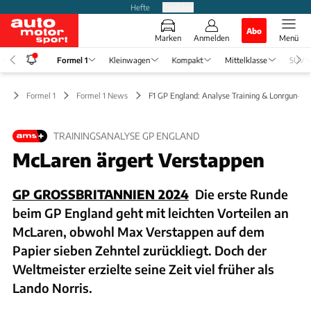
Hefte
Produkte
Abo
Marken
Anmelden
Menü
Formel 1
Kleinwagen
Kompakt
Mittelklasse
SUV
Formel 1
Formel 1 News
F1 GP England: Analyse Training & Lonrgun-Ze
TRAININGSANALYSE GP ENGLAND
McLaren ärgert Verstappen
GP GROSSBRITANNIEN 2024
Die erste Runde
beim GP England geht mit leichten Vorteilen an
McLaren, obwohl Max Verstappen auf dem
Papier sieben Zehntel zurückliegt. Doch der
Weltmeister erzielte seine Zeit viel früher als
Lando Norris.