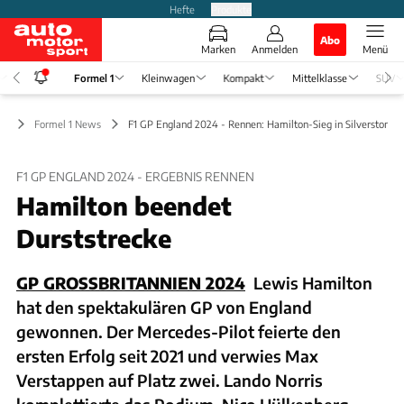
Hefte
Produkte
Abo
Marken
Anmelden
Menü
Formel 1
Kleinwagen
Kompakt
Mittelklasse
SUV
 1
Formel 1 News
F1 GP England 2024 - Rennen: Hamilton-Sieg in Silverstone
F1 GP ENGLAND 2024 - ERGEBNIS RENNEN
Hamilton beendet
Durststrecke
GP GROSSBRITANNIEN 2024
Lewis Hamilton
hat den spektakulären GP von England
gewonnen. Der Mercedes-Pilot feierte den
ersten Erfolg seit 2021 und verwies Max
Verstappen auf Platz zwei. Lando Norris