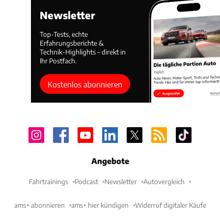
Newsletter
Top-Tests, echte
Erfahrungsberichte &
Technik-Highlights – direkt in
Ihr Postfach.
Kostenlos abonnieren
Angebote
Fahrtrainings
Podcast
Newsletter
Autovergleich
ams+ abonnieren
ams+ hier kündigen
Widerruf digitaler Käufe