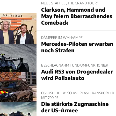
NEUE STAFFEL „THE GRAND TOUR“
Clarkson, Hammond und
May feiern überraschendes
Comeback
DÄMPFER IM WM-KAMPF
Mercedes-Piloten erwarten
noch Strafen
BESCHLAGNAHMT UND UMFUNKTIONIERT
Audi RS3 von Drogendealer
wird Polizeiauto
OSKOSH HET A1 SCHWERLASTTRANSPORTER
MIT 700 PS
Die stärkste Zugmaschine
der US-Armee