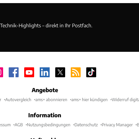
echnik-Highlights – direkt in Ihr Postfach.
Angebote
r
Autovergleich
ams+ abonnieren
ams+ hier kündigen
Widerruf digit
Information
essum
AGB
Nutzungsbedingungen
Datenschutz
Privacy Manager
B