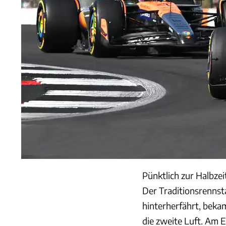
Pünktlich zur Halbzei
Der Traditionsrennst
hinterherfährt, bek
die zweite Luft. Am E