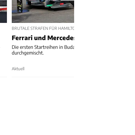
BRUTALE STRAFEN FÜR HAMILTON UND ANTONELLI
Ferrari und Mercedes verlieren Startplä
p
Die ersten Startreihen in Budapest werden noch einmal ne
durchgemischt.
Aktuell