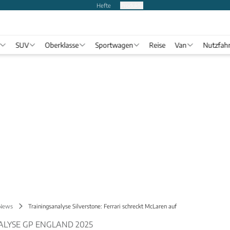
Hefte
Produkte
SUV
Oberklasse
Sportwagen
Reise
Van
Nutzfah
 News
Trainingsanalyse Silverstone: Ferrari schreckt McLaren auf
ALYSE GP ENGLAND 2025