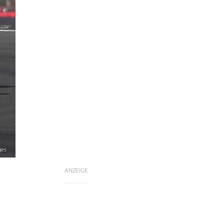
ges
ANZEIGE