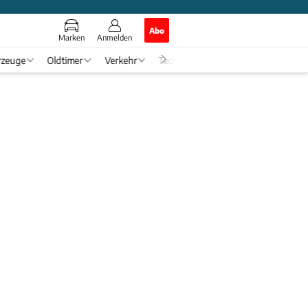
Abo
Marken
Anmelden
rzeuge
Oldtimer
Verkehr
Tech & Zukunft
Auto-Horosko