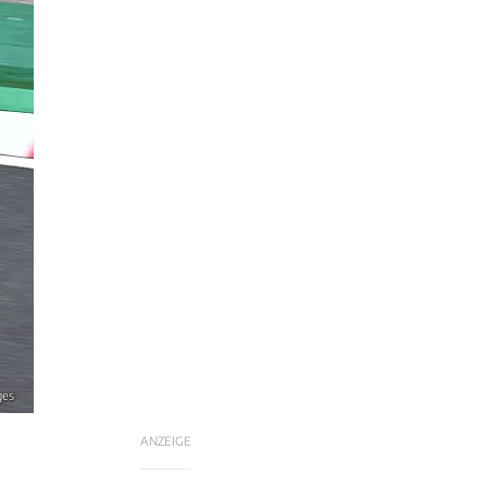
ges
ANZEIGE