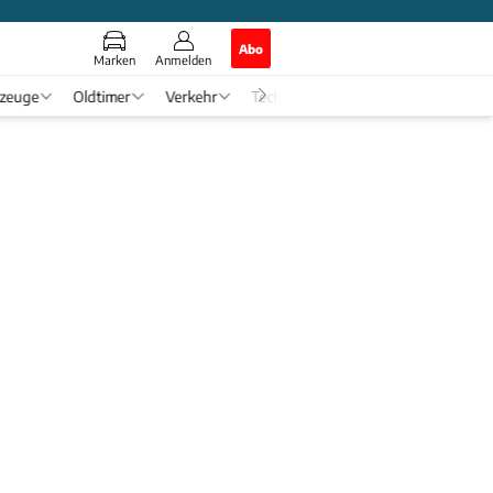
Abo
Marken
Anmelden
rzeuge
Oldtimer
Verkehr
Tech & Zukunft
Auto-Horosko