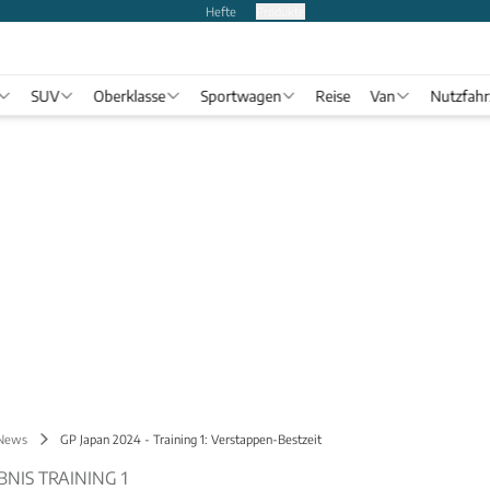
Hefte
Produkte
SUV
Oberklasse
Sportwagen
Reise
Van
Nutzfah
 News
GP Japan 2024 - Training 1: Verstappen-Bestzeit
BNIS TRAINING 1