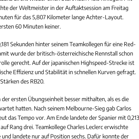
hte der Weltmeister in der Auftaktsession am Freitag
inuten für das 5,807 Kilometer lange Achter-Layout.
ersten 60 Minuten keiner.
0,181 Sekunden hinter seinem Teamkollegen für eine Red-
amit wurde der britisch-österreichische Rennstall schon
rolle gerecht. Auf der japanischen Highspeed-Strecke ist
che Effizienz und Stabilität in schnellen Kurven gefragt.
 Stärken des RB20.
n der ersten Übungseinheit besser mithalten, als es die
artet hatten. Nach seinem Melbourne-Sieg gab Carlos
eut das Tempo vor. Am Ende landete der Spanier mit 0,21
uf Rang drei. Teamkollege Charles Leclerc erwischte
 und landete nur auf Position sechs. Dafür konnte der