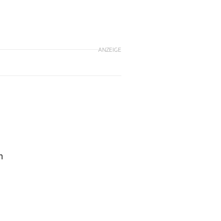
ANZEIGE
h
m