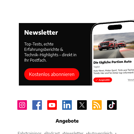
Newsletter
Top-Tests, echte
Erfahrungsberichte &
Technik-Highlights – direkt in
Ihr Postfach.
Kostenlos abonnieren
Angebote
Fahrtrainings
Podcast
Newsletter
Autovergleich