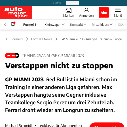
Hefte
Produkte
Abo
Marken
Anmelden
Menü
Formel 1
Kleinwagen
Kompakt
Mittelklasse
SUV
Formel 1
Formel 1 News
GP Miami 2023 - Analyse Training & Longrun-
TRAININGSANALYSE GP MIAMI 2023
Verstappen nicht zu stoppen
GP MIAMI 2023
Red Bull ist in Miami schon im
Training in einer anderen Liga gefahren. Max
Verstappen hängte seine Gegner inklusive
Teamkollege Sergio Perez um drei Zehntel ab.
Ferrari droht wieder am Longrun zu scheitern.
Michael Schmidt
exklusiv für Abonnenten