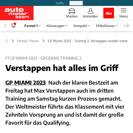
Hefte
Produkte
Abo
Marken
Anmelden
Menü
Formel 1
Kleinwagen
Kompakt
Mittelklasse
SUV
rmel 1
Formel 1 News
GP Miami 2023 - Training 3: Verstappen wieder vorne
F1 GP MIAMI 2023 - ERGEBNIS TRAINING 3
Verstappen hat alles im Griff
GP MIAMI 2023
Nach der klaren Bestzeit am
Freitag hat Max Verstappen auch im dritten
Training am Samstag kurzen Prozess gemacht.
Der Weltmeister führte das Klassement mit vier
Zehnteln Vorsprung an und ist damit der große
Favorit für das Qualifying.