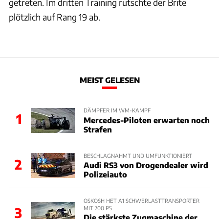
getreten. Im dritten Training rutschte der Brite
plötzlich auf Rang 19 ab.
MEIST GELESEN
DÄMPFER IM WM-KAMPF
1
Mercedes-Piloten erwarten noch
Strafen
BESCHLAGNAHMT UND UMFUNKTIONIERT
2
Audi RS3 von Drogendealer wird
Polizeiauto
OSKOSH HET A1 SCHWERLASTTRANSPORTER
MIT 700 PS
3
Die stärkste Zugmaschine der