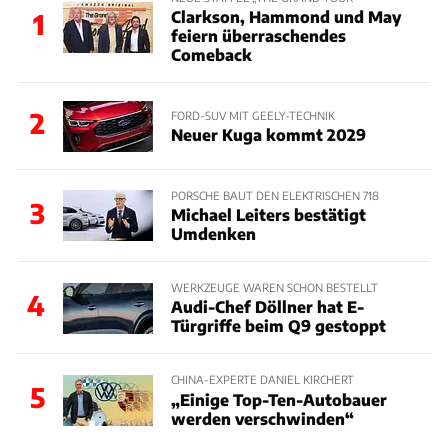
Clarkson, Hammond und May
1
feiern überraschendes
Comeback
2
FORD-SUV MIT GEELY-TECHNIK
Neuer Kuga kommt 2029
PORSCHE BAUT DEN ELEKTRISCHEN 718
3
Michael Leiters bestätigt
Umdenken
WERKZEUGE WAREN SCHON BESTELLT
4
Audi-Chef Döllner hat E-
Türgriffe beim Q9 gestoppt
CHINA-EXPERTE DANIEL KIRCHERT
5
„Einige Top-Ten-Autobauer
werden verschwinden“