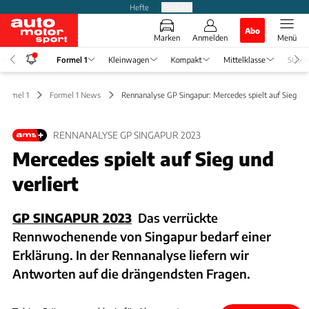
Hefte
Produkte
Abo
Marken
Anmelden
Menü
Formel 1
Kleinwagen
Kompakt
Mittelklasse
SUV
Formel 1
Formel 1 News
Rennanalyse GP Singapur: Mercedes spielt auf Sieg
RENNANALYSE GP SINGAPUR 2023
Mercedes spielt auf Sieg und
verliert
GP SINGAPUR 2023
Das verrückte
Rennwochenende von Singapur bedarf einer
Erklärung. In der Rennanalyse liefern wir
Antworten auf die drängendsten Fragen.