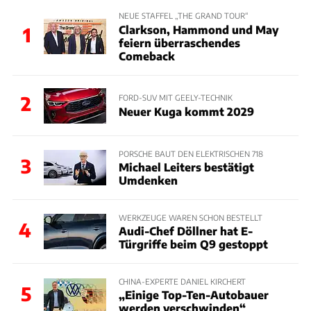
NEUE STAFFEL „THE GRAND TOUR“
Clarkson, Hammond und May
1
feiern überraschendes
Comeback
2
FORD-SUV MIT GEELY-TECHNIK
Neuer Kuga kommt 2029
PORSCHE BAUT DEN ELEKTRISCHEN 718
3
Michael Leiters bestätigt
Umdenken
WERKZEUGE WAREN SCHON BESTELLT
4
Audi-Chef Döllner hat E-
Türgriffe beim Q9 gestoppt
CHINA-EXPERTE DANIEL KIRCHERT
5
„Einige Top-Ten-Autobauer
werden verschwinden“