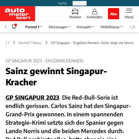
Hefte
Produkte
Abo
Marken
Anmelden
Menü
Formel 1
Kleinwagen
Kompakt
Mittelklasse
SUV
rmel 1
Formel 1 News
GP Singapur - Ergebnis Rennen: Sainz siegt vor Norris
GP SINGAPUR 2023 - ERGEBNIS RENNEN
Sainz gewinnt Singapur-
Kracher
GP SINGAPUR 2023
Die Red-Bull-Serie ist
endlich gerissen. Carlos Sainz hat den Singapur-
Grand-Prix gewonnen. In einem spannenden
Strategie-Krimi setzte sich der Spanier gegen
Lando Norris und die beiden Mercedes durch.