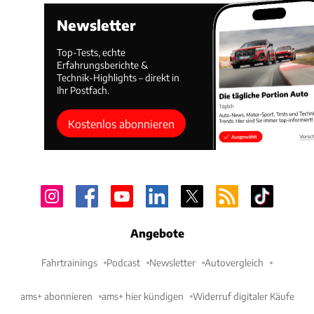
Newsletter
Top-Tests, echte
Erfahrungsberichte &
Technik-Highlights – direkt in
Ihr Postfach.
Kostenlos abonnieren
Angebote
Fahrtrainings
Podcast
Newsletter
Autovergleich
ams+ abonnieren
ams+ hier kündigen
Widerruf digitaler Käufe