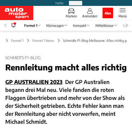
Hefte
Produkte
Abo
Marken
Anmelden
Menü
Formel 1
Kleinwagen
Kompakt
Mittelklasse
SUV
Formel 1
Formel 1 News
Schmidts F1-Blog Melbourne: Alles richtig gem
SCHMIDTS F1-BLOG
Rennleitung macht alles richtig
GP AUSTRALIEN 2023
Der GP Australien
begann drei Mal neu. Viele fanden die roten
Flaggen übertrieben und mehr von der Show als
der Sicherheit getrieben. Echte Fehler kann man
der Rennleitung aber nicht vorwerfen, meint
Michael Schmidt.