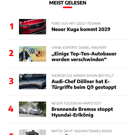
MEIST GELESEN
1
FORD-SUV MIT GEELY-TECHNIK
Neuer Kuga kommt 2029
CHINA-EXPERTE DANIEL KIRCHERT
2
„Einige Top-Ten-Autobauer
werden verschwinden“
WERKZEUGE WAREN SCHON BESTELLT
3
Audi-Chef Döllner hat E-
Türgriffe beim Q9 gestoppt
NEUER TUCSON IM HÄRTETEST
4
Brennende Bremse stoppt
Hyundai-Erlkönig
NHTSA SIEHT UNZUMUTBARES RISIKO