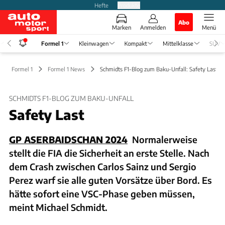
Hefte
Produkte
Abo
Marken
Anmelden
Menü
Formel 1
Kleinwagen
Kompakt
Mittelklasse
SUV
Formel 1
Formel 1 News
Schmidts F1-Blog zum Baku-Unfall: Safety Last
SCHMIDTS F1-BLOG ZUM BAKU-UNFALL
Safety Last
GP ASERBAIDSCHAN 2024
Normalerweise
stellt die FIA die Sicherheit an erste Stelle. Nach
dem Crash zwischen Carlos Sainz und Sergio
Perez warf sie alle guten Vorsätze über Bord. Es
hätte sofort eine VSC-Phase geben müssen,
meint Michael Schmidt.