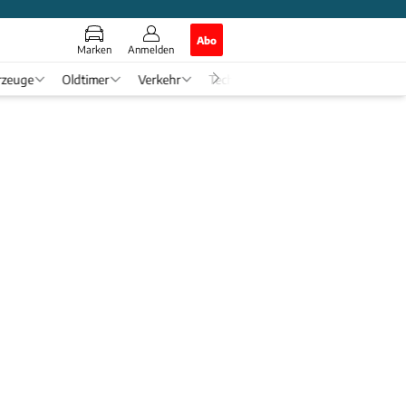
Abo
Marken
Anmelden
rzeuge
Oldtimer
Verkehr
Tech & Zukunft
Auto-Horosko