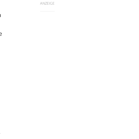
ANZEIGE
n
e
r