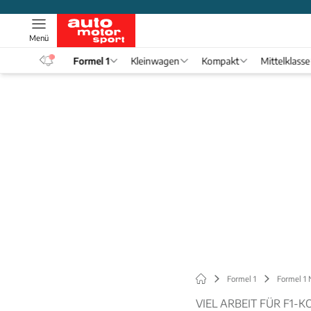
Menü
eos
Formel 1
Kleinwagen
Kompakt
Mittelklasse
Formel 1
Formel 1
VIEL ARBEIT FÜR F1-