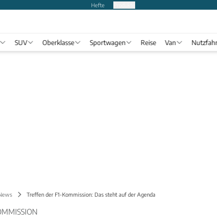
Hefte
Produkte
SUV
Oberklasse
Sportwagen
Reise
Van
Nutzfah
 News
Treffen der F1-Kommission: Das steht auf der Agenda
KOMMISSION