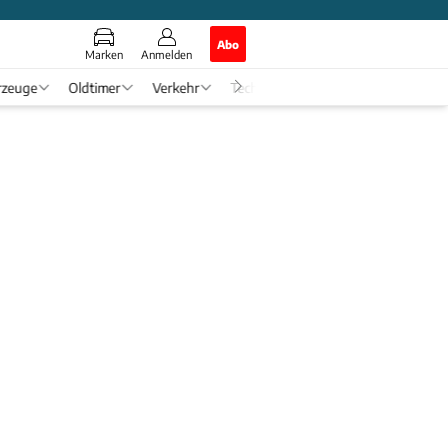
Abo
Marken
Anmelden
rzeuge
Oldtimer
Verkehr
Tech & Zukunft
Auto-Horosko