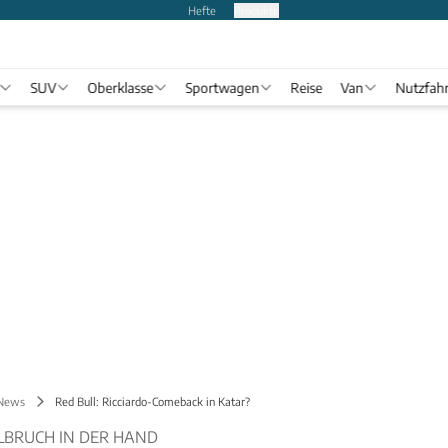
Hefte
Produkte
SUV
Oberklasse
Sportwagen
Reise
Van
Nutzfah
 News
Red Bull: Ricciardo-Comeback in Katar?
ALBRUCH IN DER HAND