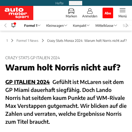
Hefte
Produkte
Abo
Marken
Anmelden
Menü
Formel 1
Kleinwagen
Kompakt
Mittelklasse
SUV
mel 1
Formel 1 News
Crazy Stats Monza 2024: Warum holt Norris nicht auf?
CRAZY STATS GP ITALIEN 2024
Warum holt Norris nicht auf?
GP ITALIEN 2024
Gefühlt ist McLaren seit dem
GP Miami dauerhaft siegfähig. Doch Lando
Norris hat seitdem kaum Punkte auf WM-Rivale
Max Verstappen gutgemacht. Wir blicken auf die
Zahlen und verraten, welche Ergebnisse Norris
zum Titel braucht.