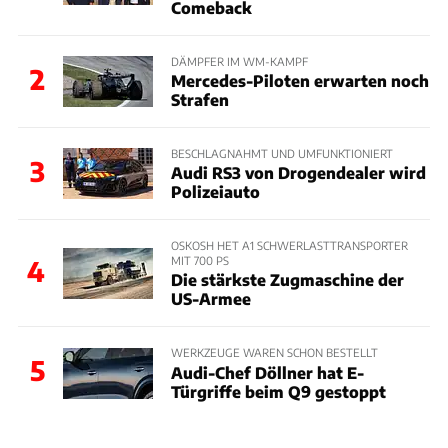
Comeback
DÄMPFER IM WM-KAMPF
2
Mercedes-Piloten erwarten noch
Strafen
BESCHLAGNAHMT UND UMFUNKTIONIERT
3
Audi RS3 von Drogendealer wird
Polizeiauto
OSKOSH HET A1 SCHWERLASTTRANSPORTER
MIT 700 PS
4
Die stärkste Zugmaschine der
US-Armee
WERKZEUGE WAREN SCHON BESTELLT
5
Audi-Chef Döllner hat E-
Türgriffe beim Q9 gestoppt