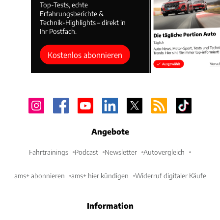
Top-Tests, echte
Erfahrungsberichte &
Technik-Highlights – direkt in
Ihr Postfach.
Kostenlos abonnieren
Angebote
Fahrtrainings
Podcast
Newsletter
Autovergleich
ams+ abonnieren
ams+ hier kündigen
Widerruf digitaler Käufe
Information