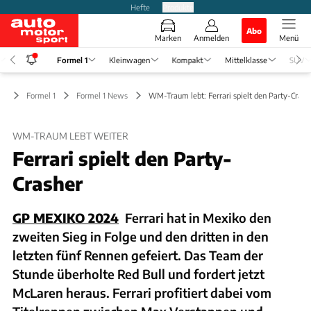
Hefte
Produkte
Abo
Marken
Anmelden
Menü
Formel 1
Kleinwagen
Kompakt
Mittelklasse
SUV
Formel 1
Formel 1 News
WM-Traum lebt: Ferrari spielt den Party-Crash
WM-TRAUM LEBT WEITER
Ferrari spielt den Party-
Crasher
GP MEXIKO 2024
Ferrari hat in Mexiko den
zweiten Sieg in Folge und den dritten in den
letzten fünf Rennen gefeiert. Das Team der
Stunde überholte Red Bull und fordert jetzt
McLaren heraus. Ferrari profitiert dabei vom