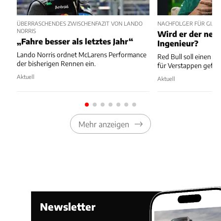
ÜBERRASCHENDES ZWISCHENFAZIT VON LANDO
NACHFOLGER FÜR GIAN
NORRIS
Wird er der neu
„Fahre besser als letztes Jahr“
Ingenieur?
Lando Norris ordnet McLarens Performance
Red Bull soll einen 
der bisherigen Rennen ein.
für Verstappen gefu
Aktuell
Aktuell
Mehr anzeigen
Newsletter