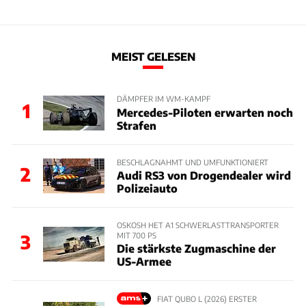
MEIST GELESEN
DÄMPFER IM WM-KAMPF
1
Mercedes-Piloten erwarten noch
Strafen
BESCHLAGNAHMT UND UMFUNKTIONIERT
2
Audi RS3 von Drogendealer wird
Polizeiauto
OSKOSH HET A1 SCHWERLASTTRANSPORTER
MIT 700 PS
3
Die stärkste Zugmaschine der
US-Armee
FIAT QUBO L (2026) ERSTER