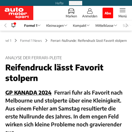
Hefte
Produkte
Abo
Marken
Anmelden
Menü
Formel 1
Kleinwagen
Kompakt
Mittelklasse
SUV
Formel 1
Formel 1 News
Ferrari-Nullrunde: Reifendruck lässt Favorit stolpern
ANALYSE DER FERRARI-PLEITE
Reifendruck lässt Favorit
stolpern
GP KANADA 2024
Ferrari fuhr als Favorit nach
Melbourne und stolperte über eine Kleinigkeit.
Aus einem Fehler am Samstag resultierte die
erste Nullrunde des Jahres. In dem engen Feld
wirken sich kleine Probleme noch gravierender