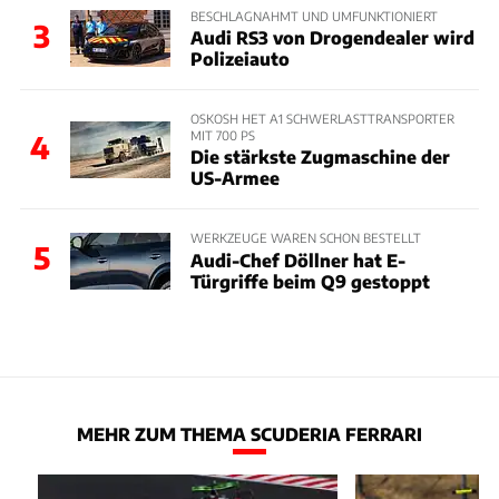
BESCHLAGNAHMT UND UMFUNKTIONIERT
3
Audi RS3 von Drogendealer wird
Polizeiauto
OSKOSH HET A1 SCHWERLASTTRANSPORTER
MIT 700 PS
4
Die stärkste Zugmaschine der
US-Armee
WERKZEUGE WAREN SCHON BESTELLT
5
Audi-Chef Döllner hat E-
Türgriffe beim Q9 gestoppt
MEHR ZUM THEMA SCUDERIA FERRARI