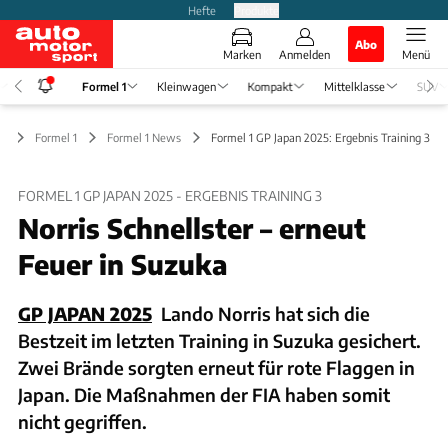
Hefte
Produkte
Abo
Marken
Anmelden
Menü
Formel 1
Kleinwagen
Kompakt
Mittelklasse
SUV
Formel 1
Formel 1 News
Formel 1 GP Japan 2025: Ergebnis Training 3
FORMEL 1 GP JAPAN 2025 - ERGEBNIS TRAINING 3
Norris Schnellster – erneut
Feuer in Suzuka
GP JAPAN 2025
Lando Norris hat sich die
Bestzeit im letzten Training in Suzuka gesichert.
Zwei Brände sorgten erneut für rote Flaggen in
Japan. Die Maßnahmen der FIA haben somit
nicht gegriffen.