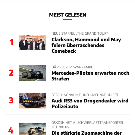
MEIST GELESEN
NEUE STAFFEL „THE GRAND TOUR“
Clarkson, Hammond und May
1
feiern überraschendes
Comeback
DÄMPFER IM WM-KAMPF
2
Mercedes-Piloten erwarten noch
Strafen
BESCHLAGNAHMT UND UMFUNKTIONIERT
3
Audi RS3 von Drogendealer wird
Polizeiauto
OSKOSH HET A1 SCHWERLASTTRANSPORTER
MIT 700 PS
4
Die stärkste Zugmaschine der