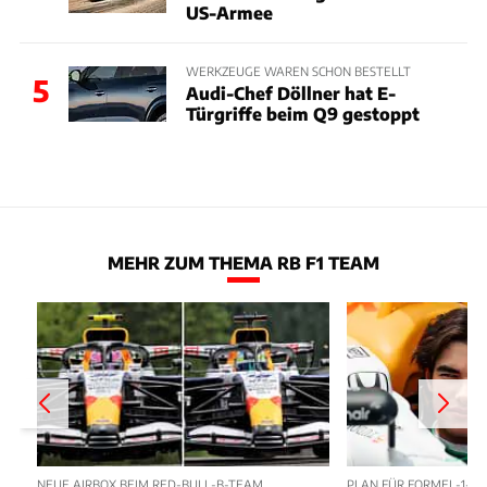
US-Armee
WERKZEUGE WAREN SCHON BESTELLT
5
Audi-Chef Döllner hat E-
Türgriffe beim Q9 gestoppt
MEHR ZUM THEMA RB F1 TEAM
NEUE AIRBOX BEIM RED-BULL-B-TEAM
PLAN FÜR FORMEL-1-D