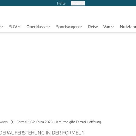
Hefte
Produkte
SUV
Oberklasse
Sportwagen
Reise
Van
Nutzfah
 News
Formel 1 GP China 2025: Hamilton gibt Ferrari Hoffnung
DERAUFERSTEHUNG IN DER FORMEL 1