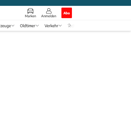
Abo
Marken
Anmelden
rzeuge
Oldtimer
Verkehr
Tech & Zukunft
Auto-Horosko