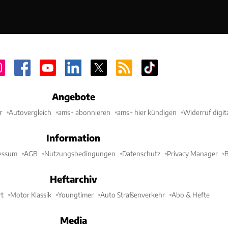
Angebote
r
Autovergleich
ams+ abonnieren
ams+ hier kündigen
Widerruf digit
Information
essum
AGB
Nutzungsbedingungen
Datenschutz
Privacy Manager
B
Heftarchiv
t
Motor Klassik
Youngtimer
Auto Straßenverkehr
Abo & Hefte
Media