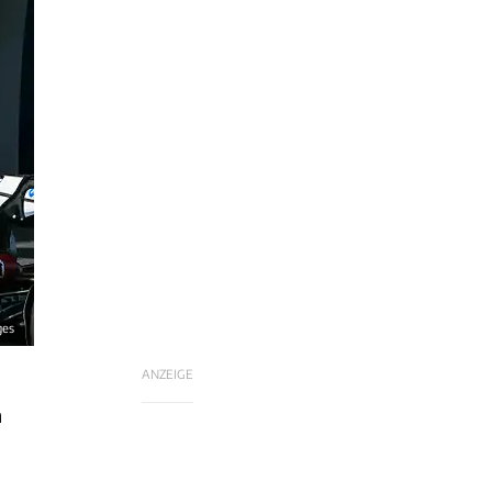
ges
ANZEIGE
n