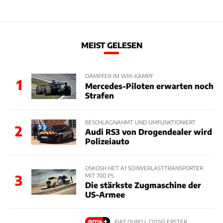
MEIST GELESEN
DÄMPFER IM WM-KAMPF
1
Mercedes-Piloten erwarten noch
Strafen
BESCHLAGNAHMT UND UMFUNKTIONIERT
2
Audi RS3 von Drogendealer wird
Polizeiauto
OSKOSH HET A1 SCHWERLASTTRANSPORTER
MIT 700 PS
3
Die stärkste Zugmaschine der
US-Armee
FIAT QUBO L (2026) ERSTER