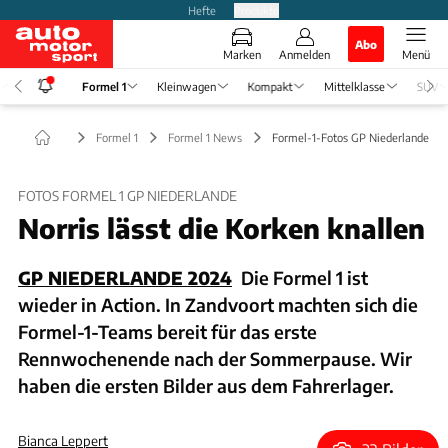
Hefte
Produkte
Abo
Marken
Anmelden
Menü
Formel 1
Kleinwagen
Kompakt
Mittelklasse
SUV
Formel 1
Formel 1 News
Formel-1-Fotos GP Niederlande
FOTOS FORMEL 1 GP NIEDERLANDE
Norris lässt die Korken knallen
GP NIEDERLANDE 2024
Die Formel 1 ist
wieder in Action. In Zandvoort machten sich die
Formel-1-Teams bereit für das erste
Rennwochenende nach der Sommerpause. Wir
haben die ersten Bilder aus dem Fahrerlager.
Bianca Leppert