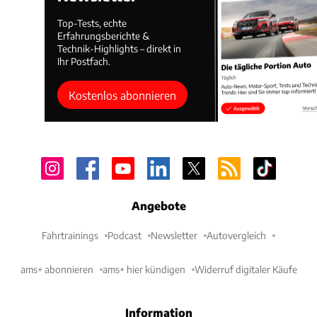
Top-Tests, echte
Erfahrungsberichte &
Technik-Highlights – direkt in
Ihr Postfach.
Kostenlos abonnieren
Angebote
Fahrtrainings
Podcast
Newsletter
Autovergleich
ams+ abonnieren
ams+ hier kündigen
Widerruf digitaler Käufe
Information