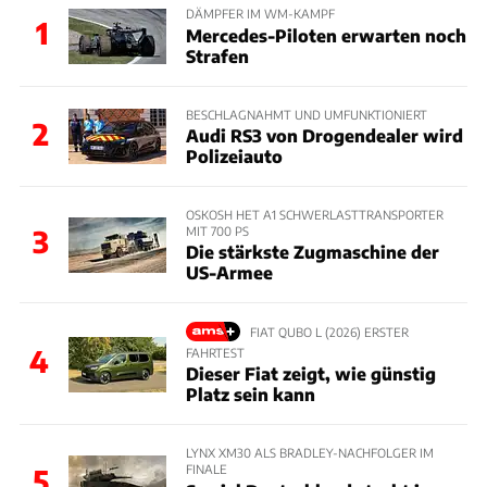
DÄMPFER IM WM-KAMPF
1
Mercedes-Piloten erwarten noch
Strafen
BESCHLAGNAHMT UND UMFUNKTIONIERT
2
Audi RS3 von Drogendealer wird
Polizeiauto
OSKOSH HET A1 SCHWERLASTTRANSPORTER
MIT 700 PS
3
Die stärkste Zugmaschine der
US-Armee
FIAT QUBO L (2026) ERSTER
4
FAHRTEST
Dieser Fiat zeigt, wie günstig
Platz sein kann
LYNX XM30 ALS BRADLEY-NACHFOLGER IM
FINALE
5