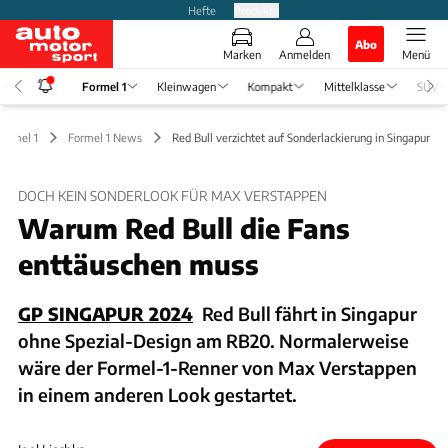
Hefte
Produkte
Abo
Marken
Anmelden
Menü
Formel 1
Kleinwagen
Kompakt
Mittelklasse
SUV
Formel 1
Formel 1 News
Red Bull verzichtet auf Sonderlackierung in Singapur
DOCH KEIN SONDERLOOK FÜR MAX VERSTAPPEN
Warum Red Bull die Fans
enttäuschen muss
GP SINGAPUR 2024
Red Bull fährt in Singapur
ohne Spezial-Design am RB20. Normalerweise
wäre der Formel-1-Renner von Max Verstappen
in einem anderen Look gestartet.