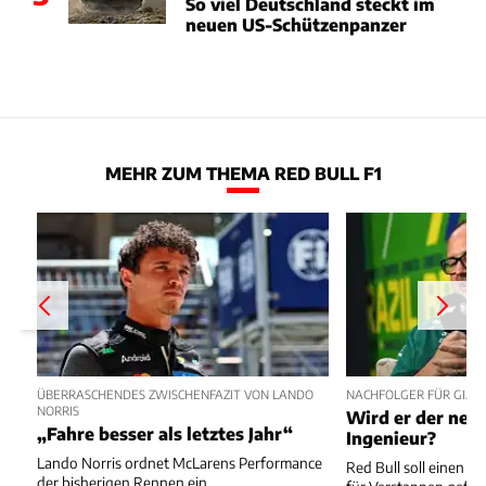
So viel Deutschland steckt im
neuen US-Schützenpanzer
MEHR ZUM THEMA RED BULL F1
ÜBERRASCHENDES ZWISCHENFAZIT VON LANDO
NACHFOLGER FÜR GIAN
NORRIS
Wird er der neu
„Fahre besser als letztes Jahr“
Ingenieur?
Lando Norris ordnet McLarens Performance
Red Bull soll einen 
der bisherigen Rennen ein.