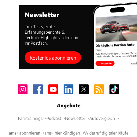
Newsletter
Top-Tests, echte
Erfahrungsberichte &
Technik-Highlights – direkt in
Ihr Postfach.
Kostenlos abonnieren
Angebote
Fahrtrainings
Podcast
Newsletter
Autovergleich
ams+ abonnieren
ams+ hier kündigen
Widerruf digitaler Käufe