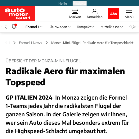
Hefte
Produkte
Abo
Marken
Anmelden
Menü
Formel 1
Kleinwagen
Kompakt
Mittelklasse
SUV
rmel 1
Formel 1 News
Monza-Mini-Flügel: Radikale Aero für Temposchlacht
ÜBERSICHT DER MONZA-MINI-FLÜGEL
Radikale Aero für maximalen
Topspeed
GP ITALIEN 2024
In Monza zeigen die Formel-
1-Teams jedes Jahr die radikalsten Flügel der
ganzen Saison. In der Galerie zeigen wir Ihnen,
wer sein Auto dieses Mal besonders extrem für
die Highspeed-Schlacht umgebaut hat.