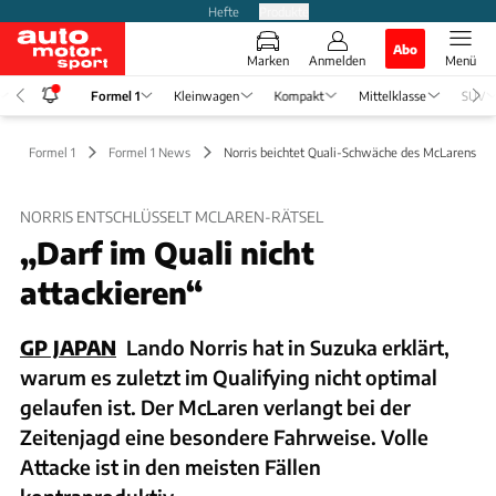
Hefte
Produkte
Abo
Marken
Anmelden
Menü
Formel 1
Kleinwagen
Kompakt
Mittelklasse
SUV
Formel 1
Formel 1 News
Norris beichtet Quali-Schwäche des McLarens
NORRIS ENTSCHLÜSSELT MCLAREN-RÄTSEL
„Darf im Quali nicht
attackieren“
GP JAPAN
Lando Norris hat in Suzuka erklärt,
warum es zuletzt im Qualifying nicht optimal
gelaufen ist. Der McLaren verlangt bei der
Zeitenjagd eine besondere Fahrweise. Volle
Attacke ist in den meisten Fällen