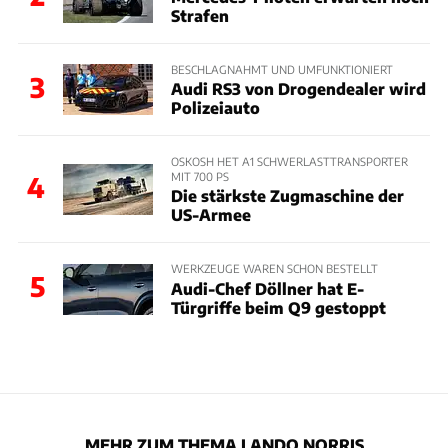
Strafen
BESCHLAGNAHMT UND UMFUNKTIONIERT
3
Audi RS3 von Drogendealer wird
Polizeiauto
OSKOSH HET A1 SCHWERLASTTRANSPORTER
MIT 700 PS
4
Die stärkste Zugmaschine der
US-Armee
WERKZEUGE WAREN SCHON BESTELLT
5
Audi-Chef Döllner hat E-
Türgriffe beim Q9 gestoppt
MEHR ZUM THEMA LANDO NORRIS