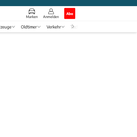
Abo
Marken
Anmelden
rzeuge
Oldtimer
Verkehr
Tech & Zukunft
Auto-Horosko