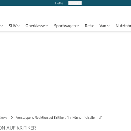
Hefte
Produkte
SUV
Oberklasse
Sportwagen
Reise
Van
Nutzfah
 News
Verstappens Reaktion auf Kritiker: "Ihr könnt mich alle mal"
ON AUF KRITIKER