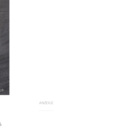
xpb
ANZEIGE
.