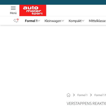
Menü
eos
Formel 1
Kleinwagen
Kompakt
Mittelklasse
Formel 1
Formel 1
VERSTAPPENS REAKTI