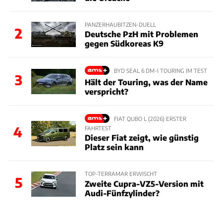
PANZERHAUBITZEN-DUELL
2
Deutsche PzH mit Problemen
gegen Südkoreas K9
BYD SEAL 6 DM-I TOURING IM TEST
3
Hält der Touring, was der Name
verspricht?
FIAT QUBO L (2026) ERSTER
4
FAHRTEST
Dieser Fiat zeigt, wie günstig
Platz sein kann
TOP-TERRAMAR ERWISCHT
5
Zweite Cupra-VZ5-Version mit
Audi-Fünfzylinder?