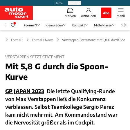
Hefte
Produkte
Abo
Marken
Anmelden
Menü
Formel 1
Kleinwagen
Kompakt
Mittelklasse
SUV
Formel 1
Formel 1 News
Verstappen-Statement: Mit 5,8 G durch Spoon
VERSTAPPEN SETZT STATEMENT
Mit 5,8 G durch die Spoon-
Kurve
GP JAPAN 2023
Die letzte Qualifying-Runde
von Max Verstappen ließ die Konkurrenz
verblassen. Selbst Teamkollege Sergio Perez
kam nicht mehr mit. Am Kommandostand war
die Nervosität größer als im Cockpit.