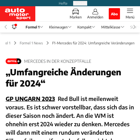
Hefte
Produkte
Abo
Marken
Anmelden
Menü
Formel 1
Kleinwagen
Kompakt
Mittelklasse
SUV
ormel 1
Formel 1 News
F1-Mercedes für 2024: Umfangreiche Veränderungen
MERCEDES IN DER KONZEPTFALLE
„Umfangreiche Änderungen
für 2024“
GP UNGARN 2023
Red Bull ist meilenweit
voraus. Es ist schwer vorstellbar, dass sich das in
dieser Saison noch ändert. An die WM ist
ohnehin erst 2024 wieder zu denken. Mercedes
will dann mit einem rundum veränderten