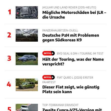
JAGUAR UND LAND ROVER (2015–HEUTE)
1
Mögliche Motorschäden bei JLR –
die Ursache
PANZERHAUBITZEN-DUELL
2
Deutsche PzH mit Problemen
gegen Südkoreas K9
BYD SEAL 6 DM-I TOURING IM TEST
3
Hält der Touring, was der Name
verspricht?
FIAT QUBO L (2026) ERSTER
4
FAHRTEST
Dieser Fiat zeigt, wie günstig
Platz sein kann
TOP-TERRAMAR ERWISCHT
5
Zweite Cupra-VZ5-Version mit