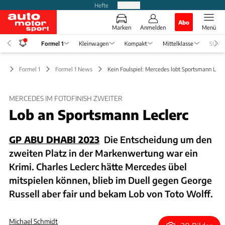
Hefte
Produkte
Abo
Marken
Anmelden
Menü
Formel 1
Kleinwagen
Kompakt
Mittelklasse
SUV
Formel 1
Formel 1 News
Kein Foulspiel: Mercedes lobt Sportsmann Lecl
MERCEDES IM FOTOFINISH ZWEITER
Lob an Sportsmann Leclerc
GP ABU DHABI 2023
Die Entscheidung um den
zweiten Platz in der Markenwertung war ein
Krimi. Charles Leclerc hätte Mercedes übel
mitspielen können, blieb im Duell gegen George
Russell aber fair und bekam Lob von Toto Wolff.
Michael Schmidt