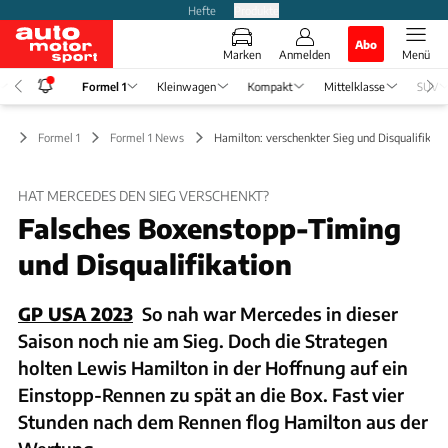
Hefte
Produkte
Abo
Marken
Anmelden
Menü
Formel 1
Kleinwagen
Kompakt
Mittelklasse
SUV
Formel 1
Formel 1 News
Hamilton: verschenkter Sieg und Disqualifikati
HAT MERCEDES DEN SIEG VERSCHENKT?​
Falsches Boxenstopp-Timing
und Disqualifikation
GP USA 2023
So nah war Mercedes in dieser
Saison noch nie am Sieg. Doch die Strategen
holten Lewis Hamilton in der Hoffnung auf ein
Einstopp-Rennen zu spät an die Box. Fast vier
Stunden nach dem Rennen flog Hamilton aus der