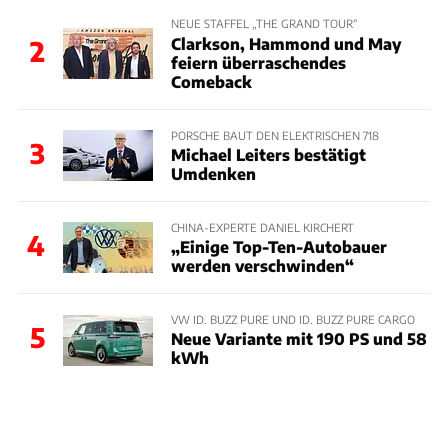
NEUE STAFFEL „THE GRAND TOUR“
Clarkson, Hammond und May
2
feiern überraschendes
Comeback
PORSCHE BAUT DEN ELEKTRISCHEN 718
3
Michael Leiters bestätigt
Umdenken
CHINA-EXPERTE DANIEL KIRCHERT
4
„Einige Top-Ten-Autobauer
werden verschwinden“
VW ID. BUZZ PURE UND ID. BUZZ PURE CARGO
5
Neue Variante mit 190 PS und 58
kWh