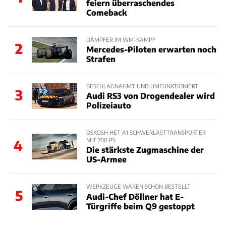
feiern überraschendes
Comeback
DÄMPFER IM WM-KAMPF
2
Mercedes-Piloten erwarten noch
Strafen
BESCHLAGNAHMT UND UMFUNKTIONIERT
3
Audi RS3 von Drogendealer wird
Polizeiauto
OSKOSH HET A1 SCHWERLASTTRANSPORTER
MIT 700 PS
4
Die stärkste Zugmaschine der
US-Armee
WERKZEUGE WAREN SCHON BESTELLT
5
Audi-Chef Döllner hat E-
Türgriffe beim Q9 gestoppt