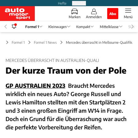
Hefte
Produkte
Abo
Marken
Anmelden
Menü
Formel 1
Kleinwagen
Kompakt
Mittelklasse
SUV
Formel 1
Formel 1 News
Mercedes überrascht in Melbourne-Qualifikati
MERCEDES ÜBERRASCHT IN AUSTRALIEN-QUALI
Der kurze Traum von der Pole
GP AUSTRALIEN 2023
Braucht Mercedes
wirklich ein neues Auto? George Russell und
Lewis Hamilton stellten mit den Startplätzen 2
und 3 einen großen Eingriff am W14 in Frage.
Doch ein Grund für die Überraschung war auch
die perfekte Vorbereitung der Reifen.