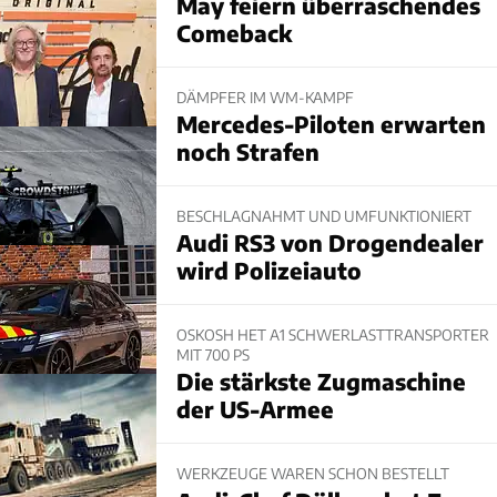
May feiern überraschendes
Comeback
DÄMPFER IM WM-KAMPF
Mercedes-Piloten erwarten
noch Strafen
BESCHLAGNAHMT UND UMFUNKTIONIERT
Audi RS3 von Drogendealer
wird Polizeiauto
OSKOSH HET A1 SCHWERLASTTRANSPORTER
MIT 700 PS
Die stärkste Zugmaschine
der US-Armee
WERKZEUGE WAREN SCHON BESTELLT