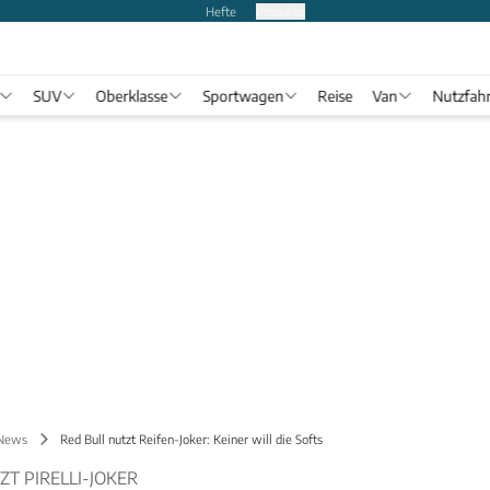
Hefte
Produkte
SUV
Oberklasse
Sportwagen
Reise
Van
Nutzfah
 News
Red Bull nutzt Reifen-Joker: Keiner will die Softs
ZT PIRELLI-JOKER