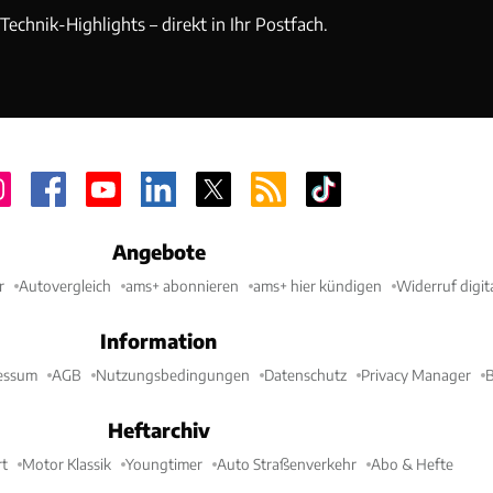
echnik-Highlights – direkt in Ihr Postfach.
Angebote
r
Autovergleich
ams+ abonnieren
ams+ hier kündigen
Widerruf digit
Information
essum
AGB
Nutzungsbedingungen
Datenschutz
Privacy Manager
B
Heftarchiv
t
Motor Klassik
Youngtimer
Auto Straßenverkehr
Abo & Hefte