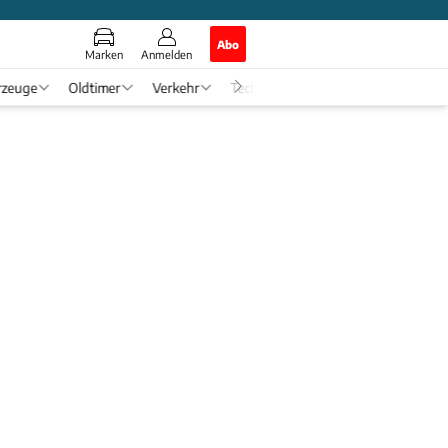
Abo
Marken
Anmelden
rzeuge
Oldtimer
Verkehr
Tech & Zukunft
Auto-Horosko