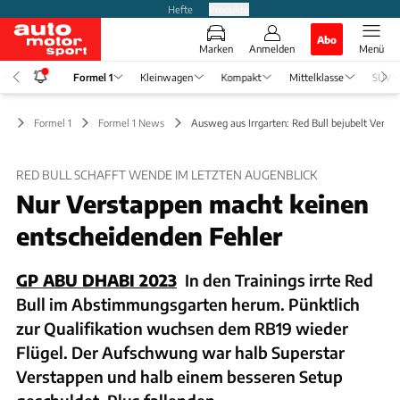
Hefte
Produkte
Abo
Marken
Anmelden
Menü
Formel 1
Kleinwagen
Kompakt
Mittelklasse
SUV
Formel 1
Formel 1 News
Ausweg aus Irrgarten: Red Bull bejubelt Verst
RED BULL SCHAFFT WENDE IM LETZTEN AUGENBLICK
Nur Verstappen macht keinen
entscheidenden Fehler
GP ABU DHABI 2023
In den Trainings irrte Red
Bull im Abstimmungsgarten herum. Pünktlich
zur Qualifikation wuchsen dem RB19 wieder
Flügel. Der Aufschwung war halb Superstar
Verstappen und halb einem besseren Setup