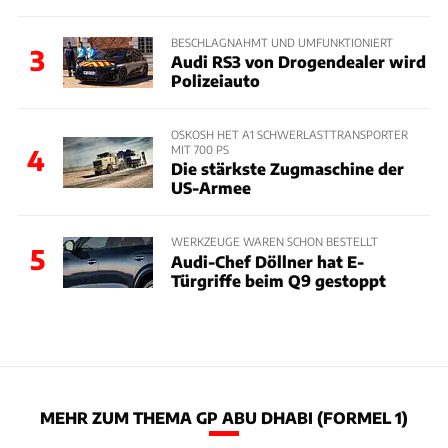
BESCHLAGNAHMT UND UMFUNKTIONIERT
3
Audi RS3 von Drogendealer wird
Polizeiauto
OSKOSH HET A1 SCHWERLASTTRANSPORTER
MIT 700 PS
4
Die stärkste Zugmaschine der
US-Armee
WERKZEUGE WAREN SCHON BESTELLT
5
Audi-Chef Döllner hat E-
Türgriffe beim Q9 gestoppt
MEHR ZUM THEMA GP ABU DHABI (FORMEL 1)