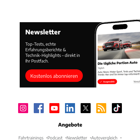
Newsletter
Top-Tests, echte
Erfahrungsberichte &
Technik-Highlights – direkt in
Ihr Postfach.
Kostenlos abonnieren
Angebote
Fahrtrainings
Podcast
Newsletter
Autovergleich