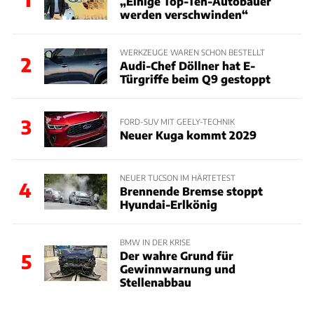
„Einige Top-Ten-Autobauer
werden verschwinden“
WERKZEUGE WAREN SCHON BESTELLT
2
Audi-Chef Döllner hat E-
Türgriffe beim Q9 gestoppt
3
FORD-SUV MIT GEELY-TECHNIK
Neuer Kuga kommt 2029
NEUER TUCSON IM HÄRTETEST
4
Brennende Bremse stoppt
Hyundai-Erlkönig
BMW IN DER KRISE
Der wahre Grund für
5
Gewinnwarnung und
Stellenabbau