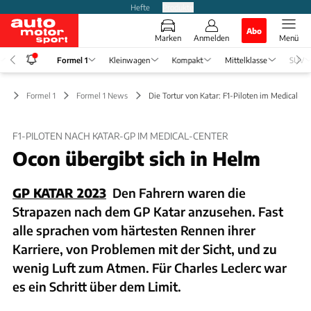
Hefte
Produkte
Abo
Marken
Anmelden
Menü
Formel 1
Kleinwagen
Kompakt
Mittelklasse
SUV
Formel 1
Formel 1 News
Die Tortur von Katar: F1-Piloten im Medical-Ce
F1-PILOTEN NACH KATAR-GP IM MEDICAL-CENTER
Ocon übergibt sich in Helm
GP KATAR 2023
Den Fahrern waren die
Strapazen nach dem GP Katar anzusehen. Fast
alle sprachen vom härtesten Rennen ihrer
Karriere, von Problemen mit der Sicht, und zu
wenig Luft zum Atmen. Für Charles Leclerc war
es ein Schritt über dem Limit.