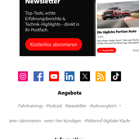
Newsletter
Top-Tests, echte
Erfahrungsberichte &
Technik-Highlights – direkt in
Ihr Postfach.
Kostenlos abonnieren
Angebote
Fahrtrainings
Podcast
Newsletter
Autovergleich
ams+ abonnieren
ams+ hier kündigen
Widerruf digitaler Käufe