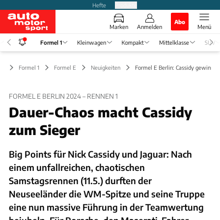
Hefte
Produkte
Abo
Marken
Anmelden
Menü
Formel 1
Kleinwagen
Kompakt
Mittelklasse
SUV
Formel 1
Formel E
Neuigkeiten
Formel E Berlin: Cassidy gewinnt L
FORMEL E BERLIN 2024 – RENNEN 1
Dauer-Chaos macht Cassidy
zum Sieger
Big Points für Nick Cassidy und Jaguar: Nach
einem unfallreichen, chaotischen
Samstagsrennen (11.5.) durften der
Neuseeländer die WM-Spitze und seine Truppe
eine nun massive Führung in der Teamwertung