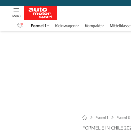
Menü
eos
Formel 1
Kleinwagen
Kompakt
Mittelklasse
Formel 1
Formel E
FORMEL E IN CHILE 20