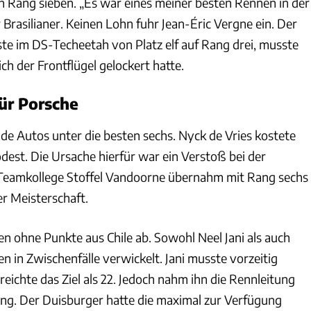
ch Rang sieben. „Es war eines meiner besten Rennen in der
 Brasilianer. Keinen Lohn fuhr Jean-Éric Vergne ein. Der
ste im DS-Techeetah von Platz elf auf Rang drei, musste
ich der Frontflügel gelockert hatte.
ür Porsche
de Autos unter die besten sechs. Nyck de Vries kostete
odest. Die Ursache hierfür war ein Verstoß bei der
 Teamkollege Stoffel Vandoorne übernahm mit Rang sechs
er Meisterschaft.
n ohne Punkte aus Chile ab. Sowohl Neel Jani als auch
 in Zwischenfälle verwickelt. Jani musste vorzeitig
reichte das Ziel als 22. Jedoch nahm ihn die Rennleitung
ng. Der Duisburger hatte die maximal zur Verfügung