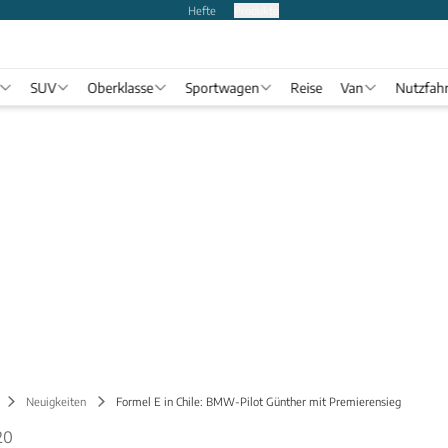
Hefte
Produkte
SUV
Oberklasse
Sportwagen
Reise
Van
Nutzfah
Neuigkeiten
Formel E in Chile: BMW-Pilot Günther mit Premierensieg
20