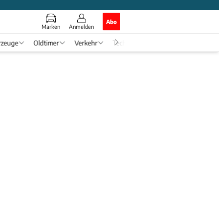
Abo
Marken
Anmelden
rzeuge
Oldtimer
Verkehr
Tech & Zukunft
Auto-Horosko