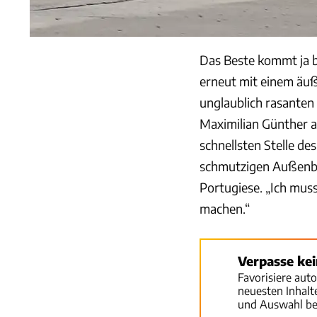
Das Beste kommt ja be
erneut mit einem äu
unglaublich rasanten
Maximilian Günther a
schnellsten Stelle de
schmutzigen Außenbahn
Portugiese. „Ich mus
machen.“
Verpasse ke
Favorisiere aut
neuesten Inhal
und Auswahl be