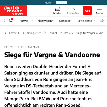
Hefte
Produkte
Abo
Marken
Anmelden
Menü
Formel 1
Kleinwagen
Kompakt
Mittelklasse
SUV
 1
Formel E
Neuigkeiten
Formel E in Rom 2021: Siege für Vergne & Vando
FORMEL E IN ROM 2021
Siege für Vergne & Vandoorne
Beim zweiten Double-Header der Formel E-
Saison ging es drunter und drüber. Die Siege auf
dem Stadtkurs von Rom gingen an Jean-Eric
Vergne im DS-Techeetah und an Mercedes-
Fahrer Stoffel Vandoorne. Audi hatte eine
Menge Pech. Bei BMW und Porsche fehlt es
offensichtlich am rechten Renn-Speed.