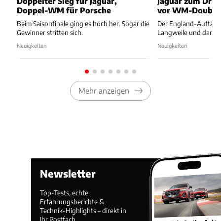
Doppelter Sieg für Jaguar,
Jaguar zum Drit
Doppel-WM für Porsche
vor WM-Double
Beim Saisonfinale ging es hoch her. Sogar die
Der England-Auftakt 
Gewinner stritten sich.
Langweile und dann 
Neuigkeiten
Neuigkeiten
Mehr anzeigen
Newsletter
Top-Tests, echte
Erfahrungsberichte &
Technik-Highlights – direkt in
Ihr Postfach.