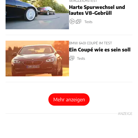
VERGLEICHSTEST
Harte Spurwechsel und
lautes V8-Gebrüll
Tests
BMW 640I COUPÉ IM TEST
Ein Coupé wie es sein soll
Tests
Mehr anzeigen
ANZEIGE