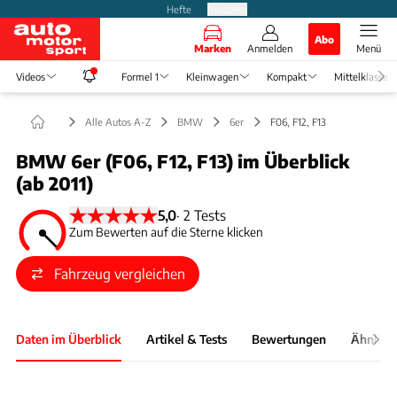
Hefte
Produkte
Abo
Marken
Anmelden
Menü
Videos
Formel 1
Kleinwagen
Kompakt
Mittelklasse
Alle Autos A-Z
BMW
6er
F06, F12, F13
BMW 6er (F06, F12, F13) im Überblick
(ab 2011)
5,0
·
2 Tests
Zum Bewerten auf die Sterne klicken
Fahrzeug vergleichen
Daten im Überblick
Artikel & Tests
Bewertungen
Ähnlich
Foto: BMW