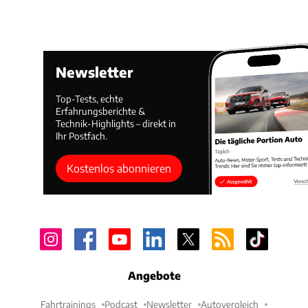
Newsletter
Top-Tests, echte
Erfahrungsberichte &
Technik-Highlights – direkt in
Ihr Postfach.
Kostenlos abonnieren
Angebote
Fahrtrainings
Podcast
Newsletter
Autovergleich