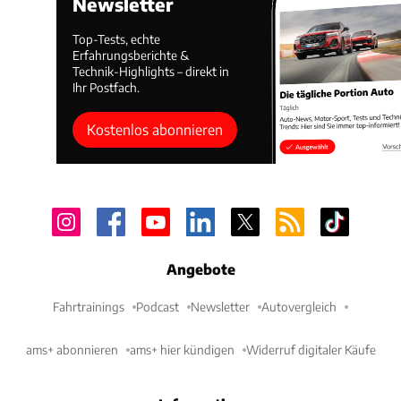
Newsletter
Top-Tests, echte
Erfahrungsberichte &
Technik-Highlights – direkt in
Ihr Postfach.
Kostenlos abonnieren
Angebote
Fahrtrainings
Podcast
Newsletter
Autovergleich
ams+ abonnieren
ams+ hier kündigen
Widerruf digitaler Käufe