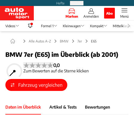
Hefte
Produkte
Abo
Marken
Anmelden
Menü
Videos
Formel 1
Kleinwagen
Kompakt
Mittelklasse
Alle Autos A-Z
BMW
7er
E65
BMW 7er (E65) im Überblick (ab 2001)
0,0
Zum Bewerten auf die Sterne klicken
Fahrzeug vergleichen
Daten im Überblick
Artikel & Tests
Bewertungen
Foto: BMW
Slide 1 von 1: Bild - Bild 1