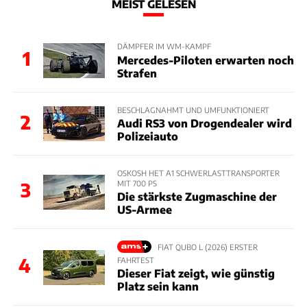
MEIST GELESEN
DÄMPFER IM WM-KAMPF
1
Mercedes-Piloten erwarten noch
Strafen
BESCHLAGNAHMT UND UMFUNKTIONIERT
2
Audi RS3 von Drogendealer wird
Polizeiauto
OSKOSH HET A1 SCHWERLASTTRANSPORTER
MIT 700 PS
3
Die stärkste Zugmaschine der
US-Armee
FIAT QUBO L (2026) ERSTER
4
FAHRTEST
Dieser Fiat zeigt, wie günstig
Platz sein kann