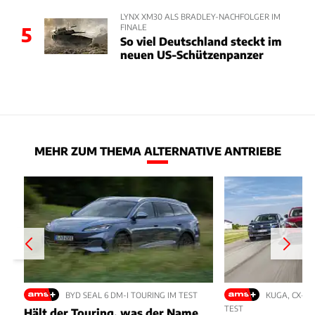
LYNX XM30 ALS BRADLEY-NACHFOLGER IM
FINALE
5
So viel Deutschland steckt im
neuen US-Schützenpanzer
MEHR ZUM THEMA ALTERNATIVE ANTRIEBE
BYD SEAL 6 DM-I TOURING IM TEST
KUGA, CX-5,
TEST
Hält der Touring, was der Name