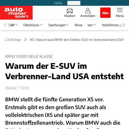
Hefte
Produkte
Abo
Marken
Anmelden
Menü
SUV
Oberklasse
Sportwagen
Reise
Van
Nutzfahrzeuge
en & Erlkönige
iX5: Warum baut BMW den Elektro-SUV im Verbrennerland USA?
BMW X5/IX5 NEUE KLASSE
Warum der E-SUV im
Verbrenner-Land USA entsteht
INHALT VON
BMW stellt die fünfte Generation X5 vor.
Erstmals gibt es den großen SUV auch als
vollelektrischen iX5 und später gar mit
Brennstoffzellenantrieb. Warum BMW auch die