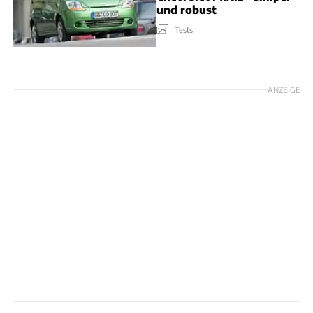
und robust
Tests
ANZEIGE