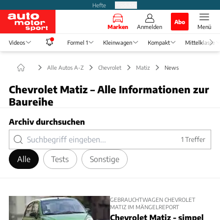
Hefte
Produkte
Abo
Marken
Anmelden
Menü
Videos
Formel 1
Kleinwagen
Kompakt
Mittelklasse
Alle Autos A-Z
Chevrolet
Matiz
News
Chevrolet Matiz – Alle Informationen zur
Baureihe
Archiv durchsuchen
1
Treffer
Alle
Tests
Sonstige
GEBRAUCHTWAGEN CHEVROLET
MATIZ IM MÄNGELREPORT
Chevrolet Matiz - simpel