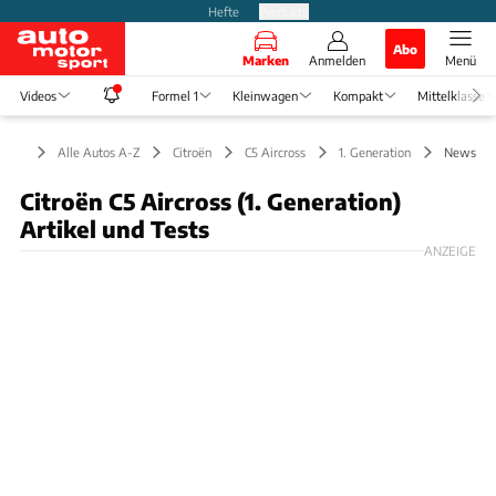
Hefte
Produkte
Abo
Marken
Anmelden
Menü
Videos
Formel 1
Kleinwagen
Kompakt
Mittelklasse
Alle Autos A-Z
Citroën
C5 Aircross
1. Generation
News
Citroën C5 Aircross (1. Generation)
Artikel und Tests
ANZEIGE